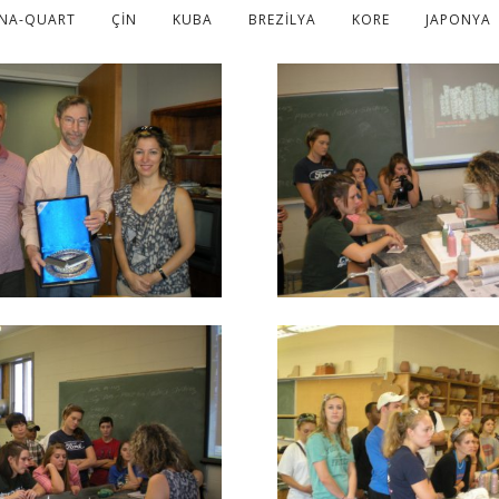
ONA-QUART
ÇİN
KUBA
BREZİLYA
KORE
JAPONYA